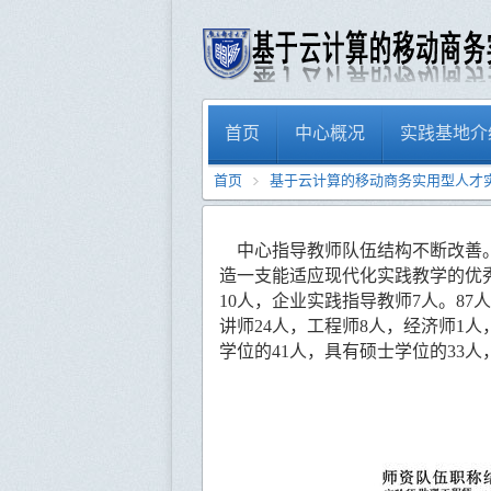
首页
中心概况
实践基地介
首页
基于云计算的移动商务实用型人才
中心指导教师队伍结构不断改善
造一支能适应现代化实践教学的优
10
人，企业实践指导教师
7
人。
87
人
讲师
24
人，工程师
8
人，经济师
1
人
学位的
41
人，具有硕士学位的
33
人