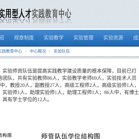
绍
规章制度
实验教学
实验管理
实验资源
成
实践教育中心
中心概况
实验队伍
。实验师资队伍是提高实践教学建设质量的根本保障，目前已打
秀团队，共有实验教师
86
人，实验教学老师
69
人，实验技术人员
中，教授
20
人，副教授
27
人，高级工程师
2
人，高级实验师
1
人，
，实验师
1
人，助理实验师
1
人，助理工程师
1
人；
86
人中，有博士
，具有学士学位的
12
人。