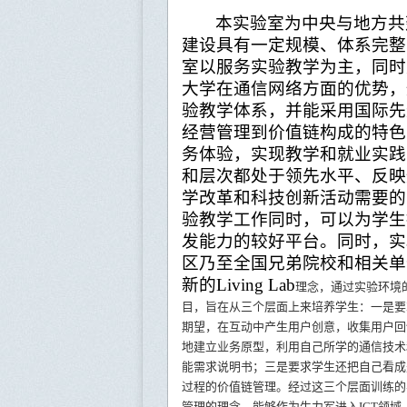
本实验室为中央与地方共
建设具有一定规模、体系完整
室以服务实验教学为主，同时
大学在通信网络方面的优势，
验教学体系，并能采用国际先
经营管理到价值链构成的特色
务体验，实现教学和就业实践
和层次都处于领先水平、反映
学改革和科技创新活动需要的
验教学工作同时，可以为学生
发能力的较好平台。同时，实
区乃至全国兄弟院校和相关单
新的
Living Lab
理念，通过实验环境
目，旨在从三个层面上来培养学生：一是要
期望，在互动中产生用户创意，收集用户回
地建立业务原型，利用自己所学的通信技术
能需求说明书；三是要求学生还把自己看成
过程的价值链管理。经过这三个层面训练的
管理的理念，能够作为生力军进入
ICT领