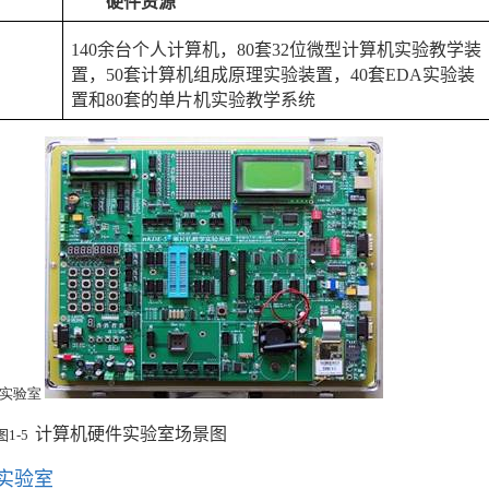
硬件资源
140
余台个人计算机，
80
套
32
位微型计算机实验教学装
置，
50
套计算机组成原理实验装置，
40
套
EDA
实验装
置和
80
套的单片机实验教学系统
计算机硬件实验室场景图
图
1-5
实验室