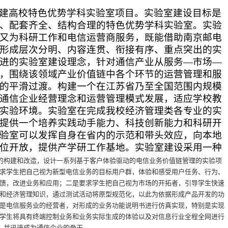
建高校特色优势学科实验室项目。实验室建设目标是
、配套齐全、结构合理的特色优势学科实验室。实验
又为科研工作和电信运营商服务，既能借助南京邮电
形成层次分明、内容连贯、衔接有序、重点突出的实
进的实验室建设理念，针对通信产业从服务—市场—
，围绕该领域产业价值链中各个环节的运营管理和服
的平滑过渡。构建一个在江苏省乃至全国范围内规模
通信企业经营理念和运营管理模式发展，适应学校教
实验环境。实验室在完成我校经济管理类各专业的实
提供一个培养实践动手能力、科技创新能力和科研开
验室可以发挥自身在省内的示范和带头效应，向本地
位开放，提供产学研工作基地。实验室建设采用一种
的构建和改造，设计一系列基于客户体验驱动的电信业务价值链管理的实验项
求学生把自己视为新型电信业务的目标用户群，体验和感受用户任务、行为、
馈，改进业务和应用；二是要求学生把自己视为市场的开拓者，引导学生快速
和经济管理知识，通过测试活动将原型规范化，以此为依据形成产品开发的功
是电信服务业的经营者，对形成的业务功能说明书进行仿真实现，特别是实现
学生将具有终端控制业务和业务实际生成的体验以及对信息行业全程全网进行
域，并迅速成为通信企业的骨干。